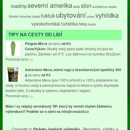
severní amerika
slon
roadtrip
skála
socialismus
sopka
ubytování
vyhlídka
tuktuk
Střední Amerika
trajekt
urbex
vysokohorská turistika
řeka
žralok
TIPY NA CESTY OD LIDÍ
Pinguin Micra
za cenu
od
Kč
Cena/Výkon:
Skvělý malý spací pytel vhodný od jara do
pdzimu. Zahřeje i při 0°C. Lze stáhnout na rozměry 20x22cm.
Porovnat ceny >>
Adventure Menu Jelení ragú s bramborovými špalíčky 400
g
za cenu
od
Kč
Adventure Menu jsou 100% přírodní a 100% připravené na
cesty. S trochou vody a samoohřevnou kapslí si lehce a rychle dopřejete
kvalitní jídlo. Z nabídky si vyberou vegetariáni i vegani.
Porovnat ceny >>
Máte i vy nějaký osvědčený TIP, který by neměl chybět žádnému
výletníkovi? Podělte se s námi na info@cestacil.cz
Copyright ©
Stránky českých výletníků
- Reportáže, zážitky a