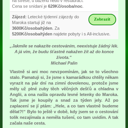
na střeše, u bazénu nebo v restauraci.
Cena se snídaní je
629Kč/osoba/noc
.
Zájezd:
Letecké týdenní zájezdy do
Zobrazit
Maroka startují již na
3600Kč/osoba/týden
. Za
5200Kč/osoba/týden
najdete pobyty i s All-inclusive.
„Jakmile se nakazíte cestováním, neexistuje žádný lék.
A já vím, že budu šťastně nakažen žít až do konce
života.“
Michael Palin
Vlastně si ani moc nevzpomínám, jak se to všechno
stalo. Pamatuji si, že jsme s kamarádkou chtěly někam
vyrazit na pár dní na zimní dovolenou, protože jsme
měly už plné zuby těch věčných dešťů a chladna v
Anglii, a ona našla opravdu levné letenky do Maroka.
Tak jsme je koupily a snad za týden jely. Až po
zaplacení se jí ptám: „Hele, a co tam vlastně budeme
dělat?!“ Bylo to ještě v době, kdy jsem se o cestování
tolik nezajímala a neměla tušení, co tam uvidím. A tak
začala naše cesta.