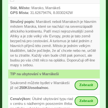
Stát, Město:
Maroko, Marrákeš
GPS Místa:
31.6267947N, 8.0030242W
Stručný popis:
Marrákeš neboli Marrakech je hlavním
městem Maroka, které se nachází na severozápadě
afrického kontinentu. Patří mezi nejrozvinutější země
Afriky a je zde velký vliv Evropy, proto je tato země
bezpečná pro cestování. A turismus je také jedním z
hlavních příjmů této země. Město je jedním velkým
bludištěm, takže počítejte, že ať chcete nebo ne, určitě
se tu ztratíte. Každý vám bude chtít pak pomoct, ale
budou po vás chtít něco na oplátku. Doporučuji off-line
mapy s sebou.
TIP na ubytování v Marrákeši
Soukromě můžete bydlet v Marrákeši
Zobrazit
již od
250Kč/osoba/noc
.
Cena/výkon:
Útulné ubytování typu riad
Zobrazit
v centru s nádherným posezením třeba