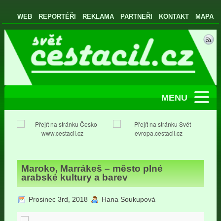
WEB
REPORTÉŘI
REKLAMA
PARTNEŘI
KONTAKT
MAPA
MENU
www.cestacil.cz
evropa.cestacil.cz
Maroko, Marrákeš – město plné
arabské kultury a barev
Prosinec 3rd, 2018
Hana Soukupová