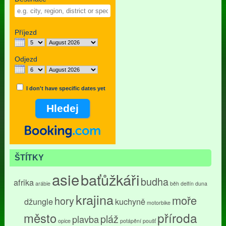
Příjezd
Odjezd
I don't have specific dates yet
ŠTÍTKY
asie
baťůžkáři
budha
afrika
arábie
běh
delfín
duna
krajina
moře
hory
džungle
kuchyně
motorbike
příroda
město
pláž
plavba
opice
potápění
poušť