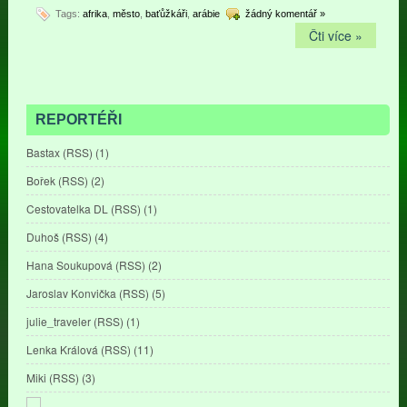
Tags:
afrika
,
město
,
baťůžkáři
,
arábie
žádný komentář »
Čti více »
REPORTÉŘI
Bastax
(
RSS
) (1)
Bořek
(
RSS
) (2)
Cestovatelka DL
(
RSS
) (1)
Duhoš
(
RSS
) (4)
Hana Soukupová
(
RSS
) (2)
Jaroslav Konvička
(
RSS
) (5)
julie_traveler
(
RSS
) (1)
Lenka Králová
(
RSS
) (11)
Miki
(
RSS
) (3)