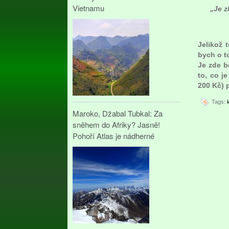
Vietnamu
„Je z
Jelikož 
bych o t
Je zde b
to, co j
200 Kč) 
Tags:
Maroko, Džabal Tubkal: Za
sněhem do Afriky? Jasně!
Pohoří Atlas je nádherné