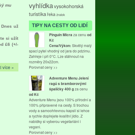
vyhlídka
vysokohorská
aký mu
turistika
řeka
žralok
TIPY NA CESTY OD LIDÍ
. Dnes už
Pinguin Micra
za cenu
od
e si užít
Kč
d £6 (+/-
Cena/Výkon:
Skvělý malý
spací pytel vhodný od jara do pdzimu.
Zahřeje i při 0°C. Lze stáhnout na
rozměry 20x22cm.
i více »
Porovnat ceny >>
Adventure Menu Jelení
ragú s bramborovými
špalíčky 400 g
za cenu
od
Kč
Adventure Menu jsou 100% přírodní a
100% připravené na cesty. S trochou
vody a samoohřevnou kapslí si lehce
a rychle dopřejete kvalitní jídlo. Z
nabídky si vyberou vegetariáni i
vegani.
Porovnat ceny >>