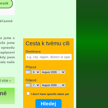
razit
 šťastně
že jsme s
Cesta k tvému cíli
tože jsme
a opravdu
Destinace
zaplacení
 kdy jsem
čala naše
Příjezd
i více »
Odjezd
rné
I don't have specific dates yet