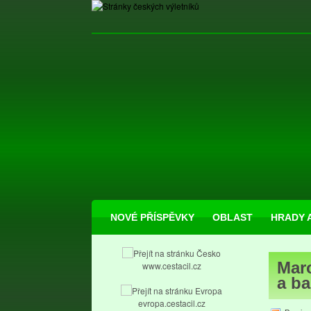
NOVÉ PŘÍSPĚVKY
OBLAST
HRADY 
Maro
www.cestacil.cz
a ba
evropa.cestacil.cz