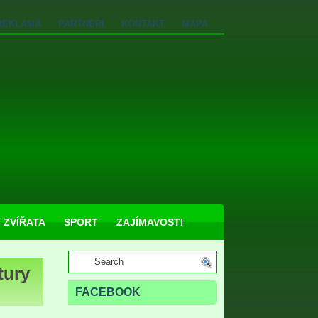
REKLAMA
PARTNEŘI
KONTAKT
MAPA
ZVÍŘATA
SPORT
ZAJÍMAVOSTI
tury
FACEBOOK