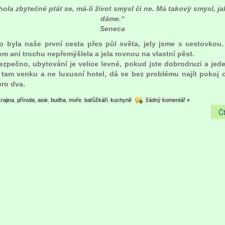
hola zbytečné ptát se, má-li život smysl či ne. Má takový smysl, j
dáme.“
Seneca
to byla naše první cesta přes půl světa, jely jsme s cestovkou
om ani trochu nepřemýšlela a jela rovnou na vlastní pěst.
ezpečno, ubytování je velice levné, pokud jste dobrodruzi a jedet
e tam venku a ne luxusní hotel, dá se bez problému najít pokoj o
pro dva.
krajina
,
příroda
,
asie
,
budha
,
moře
,
baťůžkáři
,
kuchyně
žádný komentář »
Čt