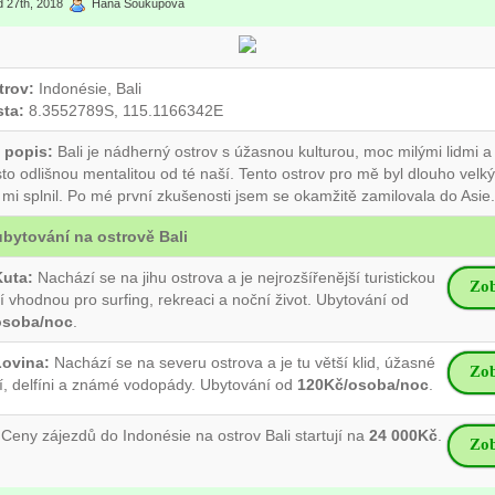
d 27th, 2018
Hana Soukupová
trov:
Indonésie, Bali
ta:
8.3552789S, 115.1166342E
 popis:
Bali je nádherný ostrov s úžasnou kulturou, moc milými lidmi a
to odlišnou mentalitou od té naší. Tento ostrov pro mě byl dlouho vel
 mi splnil. Po mé první zkušenosti jsem se okamžitě zamilovala do Asie.
ubytování na ostrově Bali
uta:
Nachází se na jihu ostrova a je nejrozšířenější turistickou
Zob
í vhodnou pro surfing, rekreaci a noční život. Ubytování od
osoba/noc
.
ovina:
Nachází se na severu ostrova a je tu větší klid, úžasné
Zob
í, delfíni a známé vodopády. Ubytování od
120Kč/osoba/noc
.
Ceny zájezdů do Indonésie na ostrov Bali startují na
24 000Kč
.
Zob