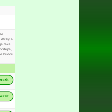
se
Afriky a
je také
čítejte,
ale budou
razit
razit