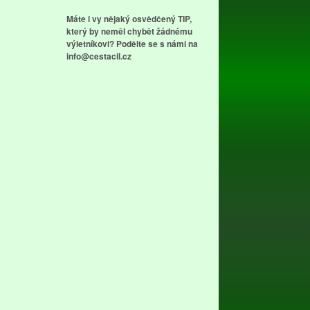
Máte i vy nějaký osvědčený TIP,
který by neměl chybět žádnému
výletníkovi? Podělte se s námi na
info@cestacil.cz