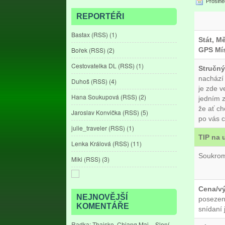
Prosine
REPORTÉŘI
Bastax
(
RSS
) (1)
Stát, M
Bořek
(
RSS
) (2)
GPS Mís
Cestovatelka DL
(
RSS
) (1)
Stručný
nachází 
Duhoš
(
RSS
) (4)
je zde v
Hana Soukupová
(
RSS
) (2)
jedním z
že ať ch
Jaroslav Konvička
(
RSS
) (5)
po vás c
julie_traveler
(
RSS
) (1)
TIP na 
Lenka Králová
(
RSS
) (11)
Soukrom
Miki
(
RSS
) (3)
Cena/v
NEJNOVĚJŠÍ
posezen
KOMENTÁŘE
snídaní 
Radka
:
Thajsko, Chiang Mai – Sloní