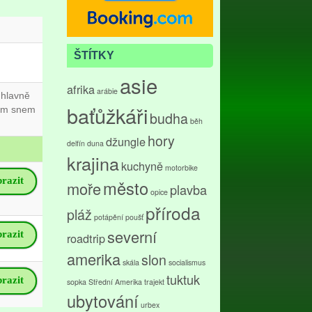
ŠTÍTKY
asie
afrika
arábie
 hlavně
baťůžkáři
kým snem
budha
běh
hory
džungle
delfín
duna
krajina
kuchyně
motorbike
razit
město
moře
plavba
opice
příroda
pláž
potápění
poušť
severní
razit
roadtrip
amerika
slon
skála
socialismus
tuktuk
razit
sopka
Střední Amerika
trajekt
ubytování
urbex