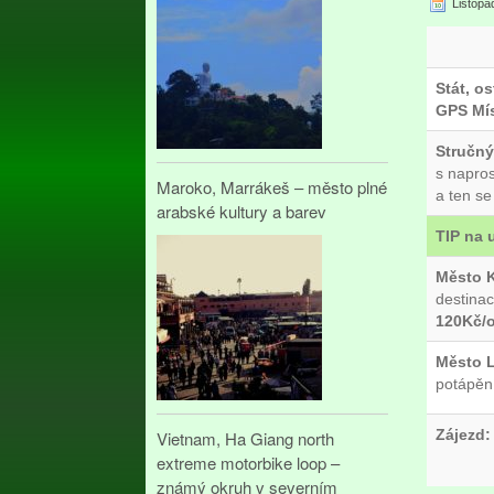
Listopa
Stát, os
GPS Mís
Stručný
s napros
Maroko, Marrákeš – město plné
a ten se
arabské kultury a barev
TIP na 
Město K
destinac
120Kč/
Město L
potápěn
Zájezd:
Vietnam, Ha Giang north
extreme motorbike loop –
známý okruh v severním