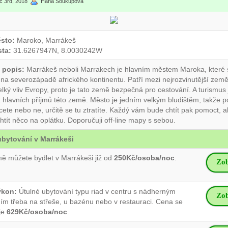
c 3rd, 2018
Hana Soukupová
ěsto:
Maroko, Marrákeš
ta:
31.6267947N, 8.0030242W
 popis:
Marrákeš neboli Marrakech je hlavním městem Maroka, které 
na severozápadě afrického kontinentu. Patří mezi nejrozvinutější země 
elký vliv Evropy, proto je tato země bezpečná pro cestování. A turismus 
 hlavních příjmů této země. Město je jedním velkým bludištěm, takže po
cete nebo ne, určitě se tu ztratíte. Každý vám bude chtít pak pomoct, 
htít něco na oplátku. Doporučuji off-line mapy s sebou.
ubytování v Marrákeši
ě můžete bydlet v Marrákeši již od
250Kč/osoba/noc
.
Zob
ýkon:
Útulné ubytování typu riad v centru s nádherným
Zob
ím třeba na střeše, u bazénu nebo v restauraci. Cena se
je
629Kč/osoba/noc
.