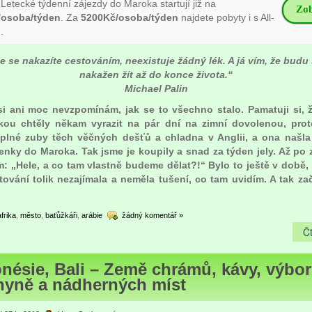
Letecké týdenní zájezdy do Maroka startují již na
Zob
/osoba/týden
. Za
5200Kč/osoba/týden
najdete pobyty i s All-
.
e se nakazíte cestováním, neexistuje žádný lék. A já vím, že budu
nakažen žít až do konce života.“
Michael Palin
si ani moc nevzpomínám, jak se to všechno stalo. Pamatuji si, 
ou chtěly někam vyrazit na pár dní na zimní dovolenou, pro
plné zuby těch věčných dešťů a chladna v Anglii, a ona našl
tenky do Maroka. Tak jsme je koupily a snad za týden jely. Až po 
ám: „Hele, a co tam vlastně budeme dělat?!“ Bylo to ještě v době,
tování tolik nezajímala a neměla tušení, co tam uvidím. A tak za
afrika
,
město
,
baťůžkáři
,
arábie
žádný komentář »
Čt
nésie, Bali – Země chrámů, kávy, výbo
hyně a nádherných míst