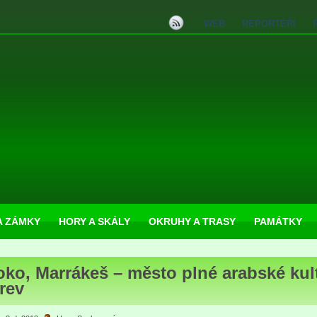
WEB
REPORTÉŘI
A ZÁMKY
HORY A SKÁLY
OKRUHY A TRASY
PAMÁTKY
ko, Marrákeš – město plné arabské kul
rev